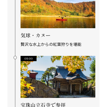
気球・カヌー
贅沢な水上からの紅葉狩りを堪能
09:00
宝珠山立石寺で参拝